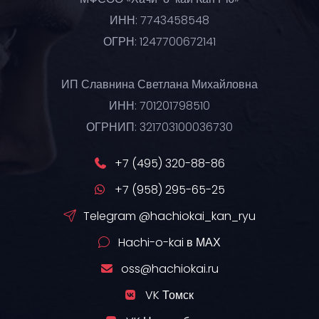
ИНН: 7743458548
ОГРН: 1247700672141
ИП Славнина Светлана Михайловна
ИНН: 701201798510
ОГРНИП: 321703100036730
+7 (495) 320-88-86
+7 (958) 295-65-25
Telegram @hachiokai_kan_ryu
Hachi-o-kai в МАХ
oss@hachiokai.ru
VK Томск