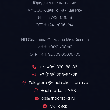
Юридическое название:
МФСОО «Хачи-о-кай Кан Рю»
ИНН: 7743458548
ОГРН: 1247700672141
ИП Славнина Светлана Михайловна
ИНН: 701201798510
ОГРНИП: 321703100036730
+7 (495) 320-88-86
+7 (958) 295-65-25
Telegram @hachiokai_kan_ryu
Hachi-o-kai в МАХ
oss@hachiokai.ru
VK Томск