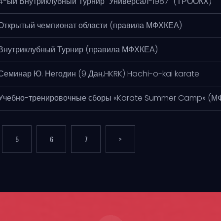
4-ый Внутриклубный Турнир "Универсал-1987" (ТРООКХ)
Открытый чемпионат области (правила МФХКЕА)
Внутриклубный Турнир (правила МФХКЕА)
Семинар Ю. Негодин (9 Дан,HKRK) Hachi-o-kai karate
Учебно-тренировочные сборы «Karate Summer Camp» (М
5
6
7
>