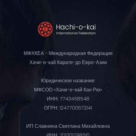
Hachi-o-kai
International Federation
МФХКЕА - Международная Федерация
Хачи-о-кай Карате-до Евро-Азии
Юридическое название:
МФСОО «Хачи-о-кай Кан Рю»
ИНН: 7743458548
ОГРН: 1247700672141
ИП Славнина Светлана Михайловна
ИНН: 701201798510